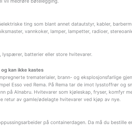
l vil medføre bøtelegging.
måelektriske ting som blant annet datautstyr, kabler, barbe
 miksmaster, vannkoker, lamper, lampetter, radioer, stereoanl
 lyspærer, batterier eller store hvitevarer.
 og kan ikke kastes
r, impregnerte trematerialer, brann- og eksplosjonsfarlige gj
empel Esso ved Rema. På Rema tar de imot lysstoffrør og sm
n på Alnabru. Hvitevarer som kjøleskap, fryser, komfyr m
le retur av gamle/ødelagte hvitevarer ved kjøp av nye.
 oppussingsarbeider på containerdagen. Da må du bestille e