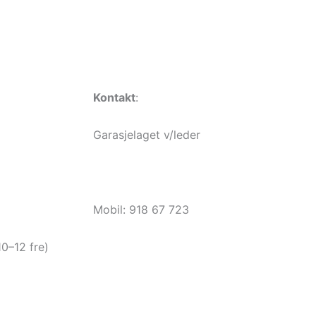
Kontakt
:
Garasjelaget v/leder
dborettslag.no
garasjelaget@haugerudborettslag.no
Mobil: 918 67 723
10–12 fre)