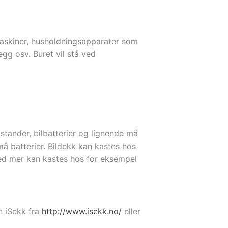
rmaskiner, husholdningsapparater som
egg osv. Buret vil stå ved
enstander, bilbatterier og lignende må
å batterier. Bildekk kan kastes hos
ed mer kan kastes hos for eksempel
n iSekk fra
http://www.isekk.no/
eller