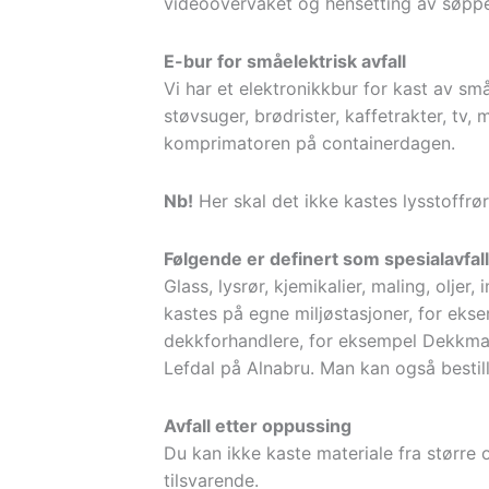
videoovervåket og hensetting av søppe
E-bur for småelektrisk avfall
Vi har et elektronikkbur for kast av s
støvsuger, brødrister, kaffetrakter, tv,
komprimatoren på containerdagen.
Nb!
Her skal det ikke kastes lysstoffrør,
Følgende er definert som spesialavfall
Glass, lysrør, kjemikalier, maling, olje
kastes på egne miljøstasjoner, for eks
dekkforhandlere, for eksempel Dekkman
Lefdal på Alnabru. Man kan også bestil
Avfall etter oppussing
Du kan ikke kaste materiale fra større
tilsvarende.