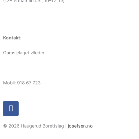
(12–15 man til tors, 10–12 fre)
Kontakt
:
Garasjelaget v/leder
garasjelaget@haugerudborettslag.no
Mobil: 918 67 723
F
a
c
e
© 2026 Haugerud Borettslag |
josefsen.no
b