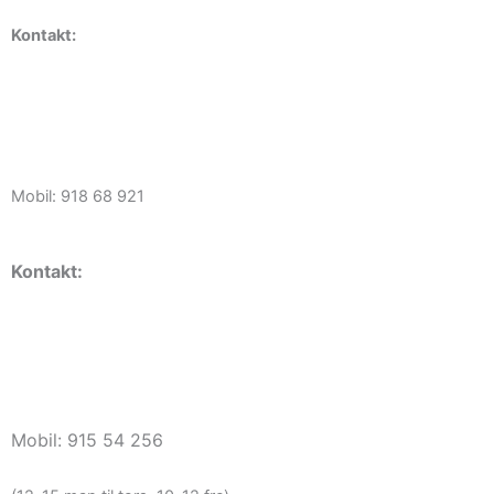
Kontakt:
Daglig leder Erik Braathen
kontor@haugerudborettslag.no
Mobil: 918 68 921
Kontakt:
Vaktmester
vaktmester@haugerudborettslag.no
Mobil: 915 54 256