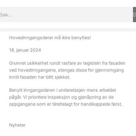
Hopp
rett
Søk
til
innholdet
Hovedinngangsdører må ikke benyttes!
18. januar 2024
Grunnet usikkerhet rundt rasfare av teglstein fra fasaden
ved hovedinngangene, stenges disse for gjennomgang
inntil fasaden har blitt sjekket.
Benytt inngangsdøren i underetasjen mens arbeidet
pågår. Vi prioritere inspeksjon og gjenåpning av de
oppgangene som er tilrettelagt for handikappede først.
Nyheter