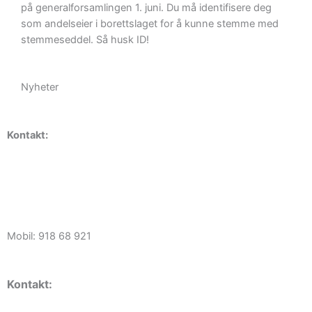
på generalforsamlingen 1. juni. Du må identifisere deg
som andelseier i borettslaget for å kunne stemme med
stemmeseddel. Så husk ID!
Nyheter
Kontakt:
Daglig leder Erik Braathen
kontor@haugerudborettslag.no
Mobil: 918 68 921
Kontakt: