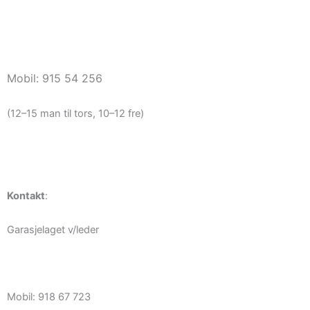
Vaktmester
vaktmester@haugerudborettslag.no
Mobil: 915 54 256
(12–15 man til tors, 10–12 fre)
Kontakt
:
Garasjelaget v/leder
garasjelaget@haugerudborettslag.no
Mobil: 918 67 723