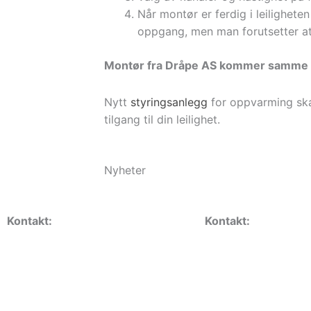
Når montør er ferdig i leilighete
oppgang, men man forutsetter at 
Montør fra Dråpe AS kommer samme
Nytt
styringsanlegg
for oppvarming skal
tilgang til din leilighet.
Nyheter
Kontakt:
Kontakt:
Daglig leder Erik Braathen
Vaktmester
kontor@haugerudborettslag.no
vaktmester@haugeru