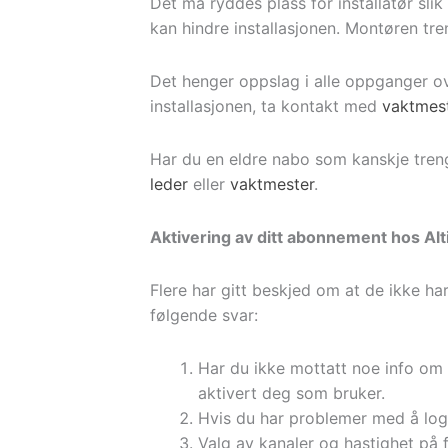
Det må ryddes plass for installatør sl
kan hindre installasjonen. Montøren t
Det henger oppslag i alle oppganger o
installasjonen, ta kontakt med
vaktmes
Har du en eldre nabo som kanskje trenge
leder
eller
vaktmester
.
Aktivering av ditt abonnement hos Alt
Flere har gitt beskjed om at de ikke har
følgende svar:
Har du ikke mottatt noe info o
aktivert deg som bruker.
Hvis du har problemer med å log
Valg av kanaler og hastighet på f