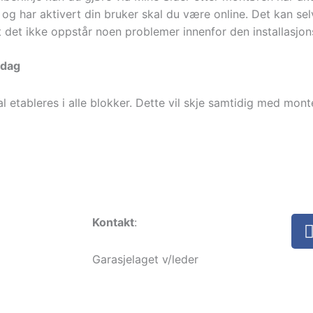
n og har aktivert din bruker skal du være online. Det kan sel
det ikke oppstår noen problemer innenfor den installasjons
 dag
 etableres i alle blokker. Dette vil skje samtidig med mont
Kontakt
:
Garasjelaget v/leder
dborettslag.no
garasjelaget@haugerudborettslag.no