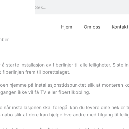
Søk
Hjem
Om oss
Kontakt
ember
å starte installasjon av fiberlinjer til alle leiligheter. Sist
fiberlinjen frem til borettslaget.
oen hjemme på installasjonstidspunktet slik at montøren ko
pgangen ikke vil få TV eller fibertilkobling.
 når installasjonen skal foregå, kan du levere dine nøkler t
nabo slik at dere kan hjelpe hverandre med tilgang til leili