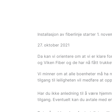
Hopp
rett
til
innholdet
Installasjon av fiberlinje starter 1. nov
27. oktober 2021
Da kan vi orientere om at vi er klare for 
og Viken Fiber og de har nå fått trukket 
Vi minner om at alle boenheter må ha n
tilgang til leiligheten vil medføre at op
Har du ikke anledning til å være hjemme
tilgang. Eventuelt kan du avtale med en 