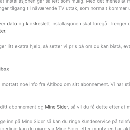
ik at installasjonen går så lett som mulig. Med det menes 
renger tilgang til nåværende TV uttak, som normalt kommer
ver
dato og klokkeslett
installasjonen skal foregå. Trenger d
ter
.
r litt ekstra hjelp, så setter vi pris på om du kan bistå, e
ibox
 mottatt noe info fra Altibox om sitt abonnement. Vi har sti
m ditt abonnement og
Mine Sider
, så vil du få dette etter a
ge inn på Mine Sider så kan du ringe Kundeservice på telef
iberlinje kan du gjøre via Mine Sider etter montøren har akt