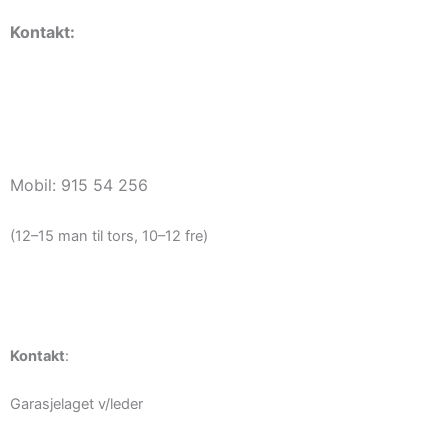
Kontakt:
Vaktmester
vaktmester@haugerudborettslag.no
Mobil: 915 54 256
(12–15 man til tors, 10–12 fre)
Kontakt
:
Garasjelaget v/leder