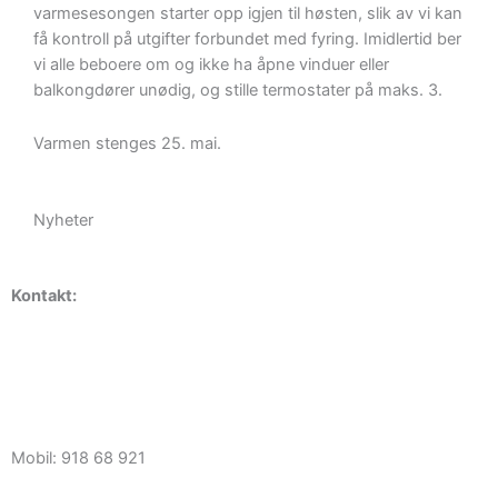
varmesesongen starter opp igjen til høsten, slik av vi kan
få kontroll på utgifter forbundet med fyring. Imidlertid ber
vi alle beboere om og ikke ha åpne vinduer eller
balkongdører unødig, og stille termostater på maks. 3.
Varmen stenges 25. mai.
Nyheter
Kontakt:
Daglig leder Erik Braathen
kontor@haugerudborettslag.no
Mobil: 918 68 921