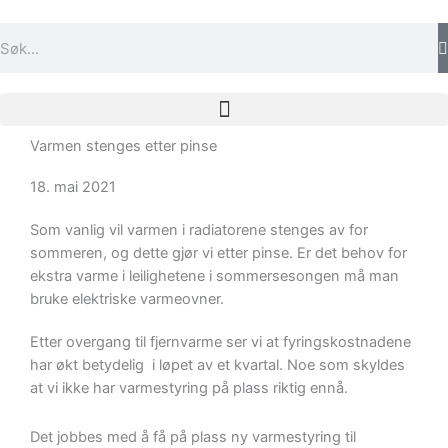
Hopp
rett
Søk
til
innholdet
Varmen stenges etter pinse
18. mai 2021
Som vanlig vil varmen i radiatorene stenges av for
sommeren, og dette gjør vi etter pinse. Er det behov for
ekstra varme i leilighetene i sommersesongen må man
bruke elektriske varmeovner.
Etter overgang til fjernvarme ser vi at fyringskostnadene
har økt betydelig i løpet av et kvartal. Noe som skyldes
at vi ikke har varmestyring på plass riktig ennå.
Det jobbes med å få på plass ny varmestyring til